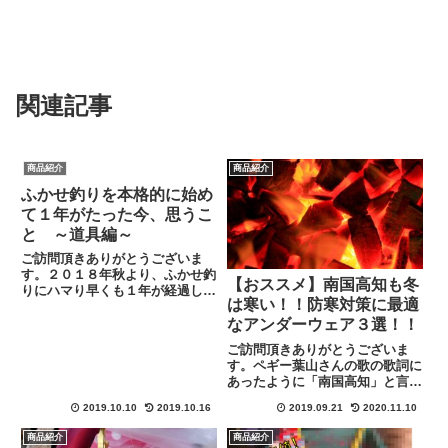
関連記事
商品紹介
商品紹介
ふかせ釣りを本格的に始め
て１年がたった今、思うこ
と ～道具編～
ご訪問頂きありがとうございま
す。２０１８年秋より、ふかせ釣
【おススメ】南国高知も冬
りにハマり早くも１年が経過しよ
は寒い！！防寒対策に最適
うとしています・・・四季を待ち
望んでいると一年がスゴくはやく
なアンダーウェア３選！！
感じます・・・ 春になると青
ご訪問頂きありがとうございま
物の季節は早く来ないかと思い、
す。ペギー葉山さんの歌の歌詞に
夏になるとグレの季節は早く来な
あったように「南国高知」と言わ
い...
れている高知県ですｗｗ県外の方
2019.10.10
2019.10.16
2019.09.21
2020.11.10
からよく言われるのが「高知は常
夏でしょ？？」とかっていう話を
商品紹介
商品紹介
されるのですが高知県も日本です