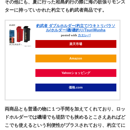
その他にも、夏に行った柏島釣行の際に海の欲張りモンス
ターに持っていかれた杓立ても釣武者商品です。
釣武者 ダブルホルダー/杓立て/ウキトリパラソ
ル/ホルダー/磯/磯釣り/TsuriMusha
posted with
カエレバ
楽天市場
Amazon
Yahooショッピング
価格.com
両商品とも普通の物に１つ手間を加えてくれており、ロッ
ドホルダーでは磯場でも堤防でも挟めるとこさえあればど
こでも使えるという利便性がプラスされており、杓立てに