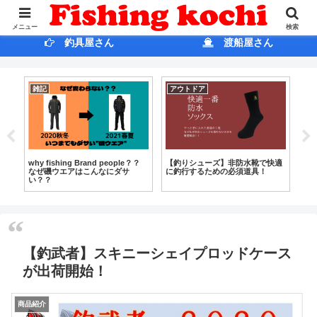
ホ ー ム
ブログ
メニュー
検索
釣具屋さん
渡船屋さん
雑記
アウトドア
釣
の
why fishing Brand people？？
【釣りシューズ】非防水靴で快適
須
て
なぜ磯ウエアはこんなにダサ
に釣行するための必須道具！
か
い？？
前
【釣武者】スキニーシェイプロッドケース
が出荷開始！
商品紹介