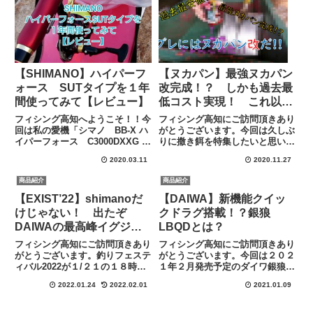
ｗｗ 四季があり、冬もあり
ま...
【SHIMANO】ハイパーフ
【ヌカパン】最強ヌカパン
ォース SUTタイプを１年
改完成！？ しかも過去最
間使ってみて【レビュー】
低コスト実現！ これ以上
の撒き餌はあるのか？
フィシング高知へようこそ！！今
フィシング高知にご訪問頂きあり
回は私の愛機「シマノ BB-X ハ
がとうございます。今回は久しぶ
イパーフォース C3000DXXG S
りに撒き餌を特集したいと思いま
RIGHT」について書きたいと思
す。私は、いつもできるだけ低コ
2020.03.11
2020.11.27
います。シマノ BB-X ハイパー
ストで作成できる良質な撒き餌は
フォース C3000DXXG S
ないかと模索していた中、ある発
商品紹介
商品紹介
RIGHT posted with ...
見をしてから今回の最安・最強撒
き餌の完成にいたりましたの
【EXIST’22】shimanoだ
【DAIWA】新機能クイッ
で、...
けじゃない！ 出たぞ
クドラグ搭載！？銀狼
DAIWAの最高峰イグジス
LBQDとは？
ト！
フィシング高知にご訪問頂きあり
フィシング高知にご訪問頂きあり
がとうございます。釣りフェステ
がとうございます。今回は２０２
ィバル2022が１/２１の１８時か
１年２月発売予定のダイワ銀狼
らスタートされました！ コロナ
LBQDの情報が少しづつ公開され
2022.01.24
2022.02.01
2021.01.09
禍ということもありオンラインで
てきだしましたのでご紹介してい
の開催になったのですが、各メー
きます。LBDは聞いたことあった
カー新製品を発表しまくってきま
がLBQDとはなんだ？そう思った