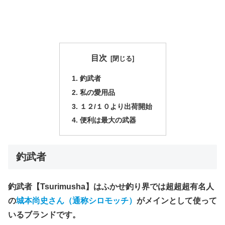
目次
釣武者
私の愛用品
１２/１０より出荷開始
便利は最大の武器
釣武者
釣武者【Tsurimusha】
はふかせ釣り界では超超超有名人
の
城本尚史さん
（通称シロモッチ）
がメインとして使って
いるブランドです。