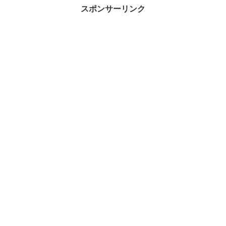
した！その中でも今回は、ダ...
方も多いはず！ 私もその一...
スポンサーリンク