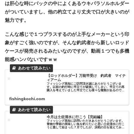
は肝心な時にバックの中によくあるウキパラソルホルダー
がついていますし、他の杓立てより丈夫で口が大きいのが
魅力です。
こんな感じで１つプラスするのが上手なメーカーという印
象がすごく強いのですが、そんな釣武者から新しいロッド
ケースが発売されるみたいなのですが、動画１つでも多機
能感ハンパないですｗｗ
【ロッドホルダー】万能竿受け 釣武者 マイテ
ィアーム
フィッシング高知にご訪問頂き誠にありがとうございま
す。以前の釣行時に竿立てが破損してしまい、竿立ての再
購入を考えていました竿立てにも様々な種類があるのです
が今回はこの春の新商品を購入したのでレビューしていき
たいと思います。最後までよろしくお...
fishingkochi.com
今月は土佐清水に行こう【完結編】
フィッシング高知に訪問いただきありがとうございます。
青物や季節の美味しい魚を釣りたいと思い土佐清水に行こ
うと題して始まった７月でしたが、決戦の日を迎えてみま
すと・・・なんとなんとの柏島wwwなぜそうなったのかは
こちらをご覧下さいそんなこんな...