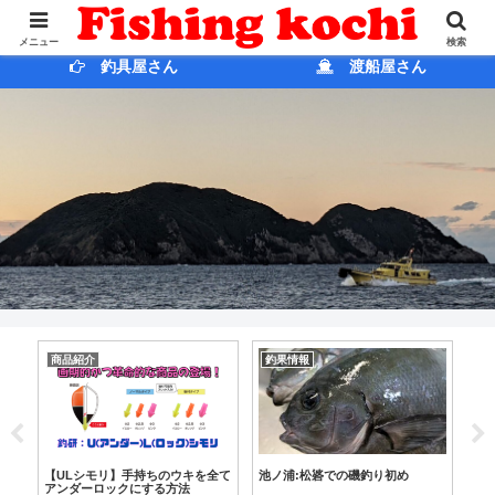
ホ ー ム
ブログ
メニュー
検索
釣具屋さん
渡船屋さん
商品紹介
釣果情報
動
あ
釣
【ULシモリ】手持ちのウキを全て
池ノ浦:松碆での磯釣り初め
アンダーロックにする方法