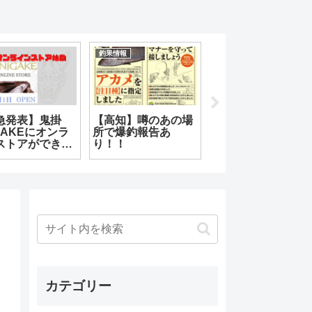
釣果情報
雑記
急発表】鬼掛
【高知】噂のあの場
どうにかならんも
GAKEにオンラ
所で爆釣報告あ
か・・・
ストアができる
り！！
よ♪
カテゴリー