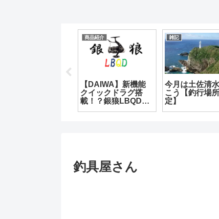
雑記
商品紹介
雑記
【2021年】今年は変
【DAIWA】新機能
今月は土佐清
化の年！ 色んなこ
クイックドラグ搭
こう【釣行場
とに挑戦！？
載！？銀狼LBQDと
定】
は？
釣具屋さん