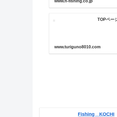
www.n-fishing.co.jp
TOPペー
www.turiguno8010.com
Fishing KOCHI