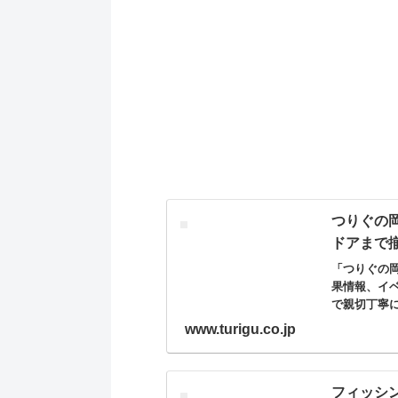
つりぐの
ドアまで
「つりぐの
果情報、イ
で親切丁寧
www.turigu.co.jp
フィッシ