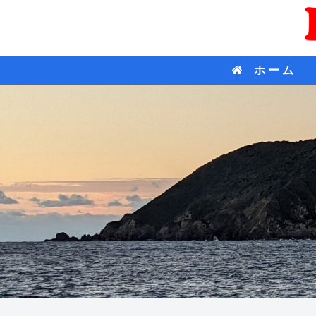
ホ ー ム