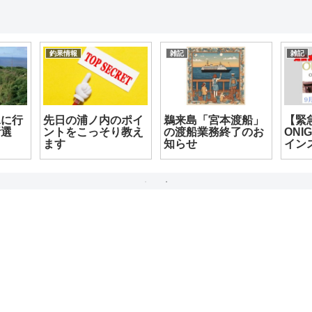
釣果情報
雑記
雑記
水に行
先日の浦ノ内のポイ
鵜来島「宮本渡船」
【緊
所選
ントをこっそり教え
の渡船業務終了のお
ONI
ます
知らせ
イン
って