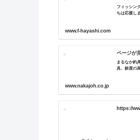
フィッシン
ちは応援し
www.f-hayashi.com
ページが見
まるなか釣
具、鮮度の
www.nakajoh.co.jp
https://ww