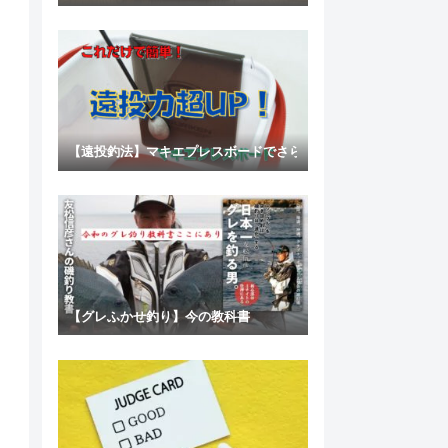
【遠投釣法】マキエプレスボードでさらなる遠投力を手に入れろ
【グレふかせ釣り】今の教科書