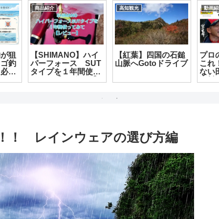
商品紹介
商品紹介
せ釣り】
【釣武者】スキニー
面白そうな物発見
シェイプロッドケー
【マッケロー二】
スが出荷開始！
！！ レインウェアの選び方編