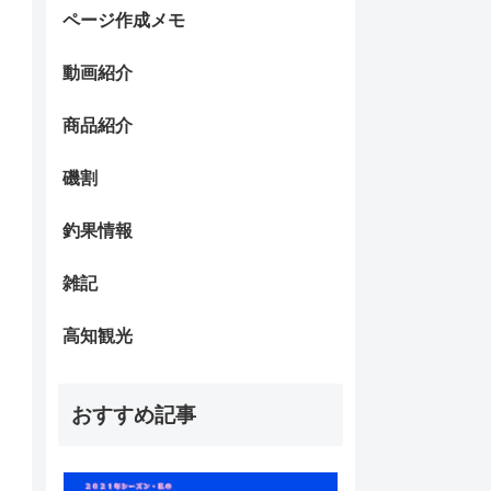
ページ作成メモ
動画紹介
商品紹介
磯割
釣果情報
雑記
高知観光
おすすめ記事