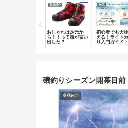
釣果情報
商品紹介
雑記
【釣り】おすすめ動
画紹介！！ ふかせ
釣り編～part３～
「久礼」ワラグロで
【グレふか
微笑む良型釣果！
今の教科書
磯釣りシーズン開幕目前
商品紹介