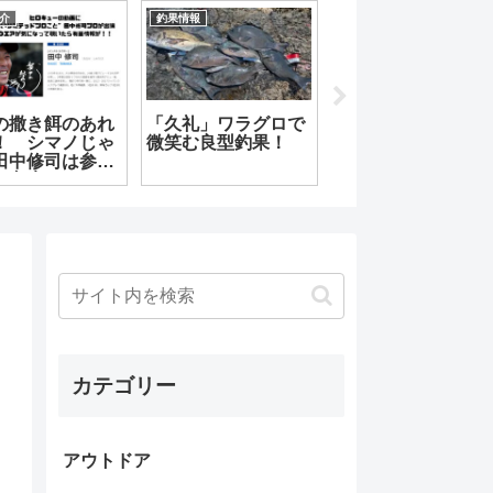
釣果情報
動画紹介
商品紹介
【高知】釣り情報
【友松信彦】グレ釣
おしゃれは足元
フィシングニュー
りの教科書 リアル
ら！！って誰が
ス！ 寒さ本番！
実釣動画配信
出した？
海の変換時期
カテゴリー
アウトドア