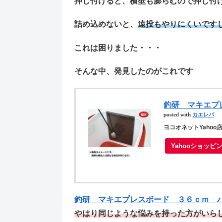
押し付けると、
横壁も膨らむ
ので押し付
詰め込めないと、
遠投もやりにくいです
これは困りました・・・
そんな中、発見したのがこれです
釣研 マキエプ
posted with
カエレバ
ヨコオネットYahoo
Yahooショッピ
釣研 マキエプレスボード ３６ｃｍ 
やはり同じような悩みを持った方がいら