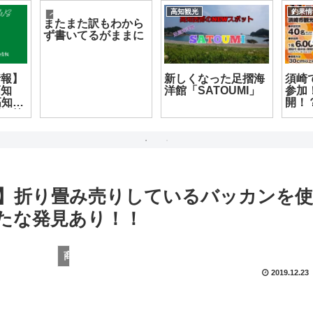
釣果情報
釣果情報
も大物が狙
調子にのってアジン
池ノ浦:松碆での磯釣
イトカゴ釣
グ！ in 須崎 激
り初め
イド：必要
寒釣行
ら釣果アッ
まで解説
】折り畳み売りしているバッカンを使
新たな発見あり！！
商品紹介
2019.12.23