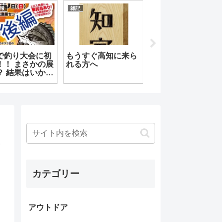
雑記
高知観光
高知観光
今月は土佐清水に行
生き物に大接近でき
【高知観光】
こう【決戦前の情報
る水族館【桂浜水族
物園ランキン
収集編】
館】
の「のいち動
園」はやっぱ
らしい
カテゴリー
アウトドア