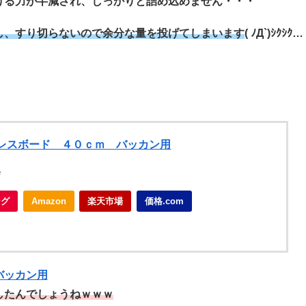
ける
力が半減
され、しっかりと
詰め込めません
・・・
し、すり切らないので余分な量を投げてしまいます
( ﾉД`)ｼｸｼｸ…
レスボード ４０ｃｍ バッカン用
店
ング
Amazon
楽天市場
価格.com
バッカン用
したんでしょうねｗｗｗ