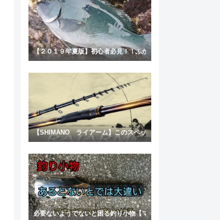
【２０１９年夏版】初心者必見！！ふかせ釣り！！失敗しない竿
【SHIMANO ライアーム】このスペックはコスパ良すぎｗ 
必要ないようでないと困る釣り小物【マゼラー＆マキエスコップ