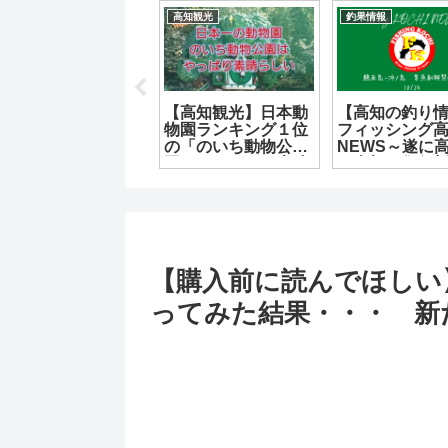
雑記
釣果情報
雑記
もうすぐ高知に来ら
１１月の志和パトロ
初心者で
展
れる方へ
ール
える！ラ
り入門ガ
な道具か
プのコツ
【購入前に読んでほしい
ってみた結果・・・ 