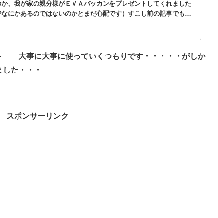
のか、我が家の親分様がＥＶＡバッカンをプレゼントしてくれました
でなにかあるのではないのかとまだ心配です）すこし前の記事でも書
初の購入を失...
ト
大事に大事に使っていくつもりです・・・・・がしか
ました・・・
スポンサーリンク