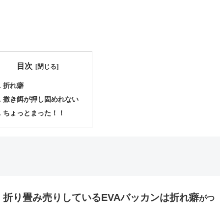
目次
折れ癖
撒き餌が押し固めれない
ちょっとまった！！
折り畳み売りしているEVAバッカンは折れ癖
、
がつ