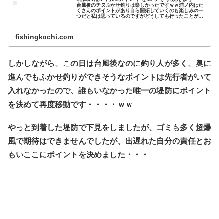
台風後のチヌふかせ釣りは楽しかったですｗｗ浦ノ内はた
くさんのポイントがあり自ら開拓していくのも楽しみの一
つだと私は思っているのですがどうしても行ったことがな
い所に一人でいってさまようのが心配なあなたに素人の私
がこっそり教えますので参考にして...
fishingkochi.com
しかしながら、この日は台風後なのに釣り人が多く、奥に
進んでもふかせ釣りができそうなポイントは先行者がいて
入れなかったので、誰もいなかった唯一の堤防にポイント
を決めて再度移動です・・・・ｗｗ
やっと到着した堤防で下見をしましたが、ゴミも多く超爆
風で期待はできませんでしたが、出遅れた自分の責任とお
もいここにポイントを決めました・・・