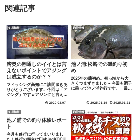
関連記事
釣果情報
釣果情報
湾奥の潮通しのイイとは言
池ノ浦:松碆での磯釣り初
えないポイントでアジング
め
は成立するのか？？
2025年の磯初め。初っ端から大
きくつまずきました⋯今回も調子
フィッシング高知にご訪問頂きあ
に乗って池ノ浦釣行です。 最後
りがとうございます。今回は「ア
までよろしくお願いします。不注
ジング」ですｗアジングと言え
意からのアクシデントこの時期は
ば、手軽に通年楽しめて近年人気
朝7時出港の池ノ浦。 ６時に港
2020.03.07
2025.01.19
2025.01.21
が高まっているライトゲームです
に到着しチケット購入、着替えを
そのアジングの釣り場選びのポイ
釣果情報
釣果情報
済ませて準備万端で磯選択開始...
ントとしてよく上げられる数点が
ありまして、それがこちら潮通し
池ノ浦での釣り体験レポー
が...
ト
今月も修行に行ってまいりまし
た！修行の舞台はFishingKOCHI