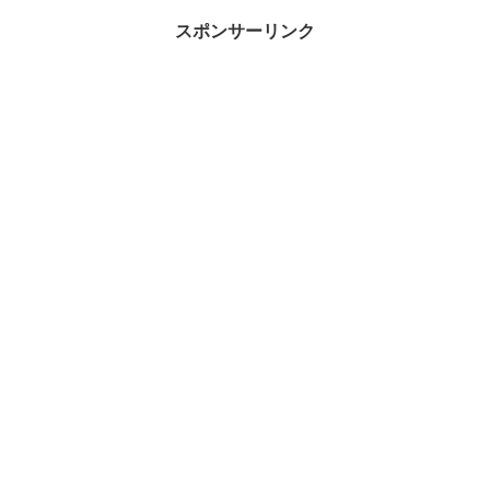
事ではダメだと折れかけた心...
重なった日がありましたのでアジ
ングに行ってまいりましたｗそ
スポンサーリンク
の...