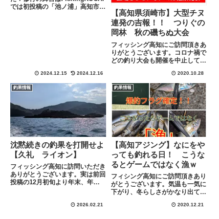
では初投稿の「池ノ浦」高知市か
【高知県須崎市】大型チヌ
らクルマで１時間以内で行け、予
約なしの当日の朝、行先決定シス
連発の吉報！！ つりぐの
テムの急遽行きたくなった人にも
岡林 秋の磯ちぬ大会
優しい渡船システムです。この日
フィッシング高知にご訪問頂きあ
の出船は７時予定。いつ...
りがとうございます。コロナ禍で
どの釣り大会も開催を中止してき
た２０２０年。 全国各地の各大
2024.12.15
2024.12.16
2020.10.28
会運営者さんは頭を抱えているこ
とでしょう。しかし、ここまで終
釣果情報
釣果情報
息が見えなければ感染対策を万全
にして前に進む他、選択肢がな
く...
沈黙続きの釣果を打開せよ
【高知アジング】なにをや
【久礼 ライオン】
っても釣れる日！ こうな
るとゲームではなく漁ｗ
フィッシング高知に訪問いただき
ありがとうございます。実は前回
フィシング高知にご訪問頂きあり
投稿の12月初旬より年末、年
がとうございます。気温も一気に
始、２月頭と3回もコソッと釣り
下がり、冬らしさがかなり出てき
に行ってましたが沈黙続き⋯グレ
ましたねｗ冬らしい爆風も吹き荒
に関しては2026年25cm以上はま
2026.02.21
2020.12.21
れる毎日が続いていましたが、風
だ釣り上げておりません⋯こんな
の穏やかな日と親分様のご了承が