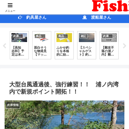
ホ ー ム
ブログ
メニュー
釣具屋さん
渡船屋さん
釣果情報
商品紹介
商品紹介
雑記
釣果情報
ロ
【高知
面白そう
ふかせ釣
【スペシ
【難攻不
【
き
志和】予
な物発見
りを本格
ャルゲス
落の浦ノ
釣
れ
定は未
【マッケ
的に始め
ト】釣チ
内】難し
風
ど
定！ グ
ロー二】
て１年が
ュ by リ
いからこ
人
度
レの姿を
たった
ョウマ・
そ面白
防
見に行っ
今、思う
プロダク
い！
ズ
たはず
こと ～
ツ
略
が、シマ
道具編～
し
アジさん
た
との遭
遇！
大型台風通過後、強行練習！！ 浦ノ内湾
内で新規ポイント開拓！！
釣果情報