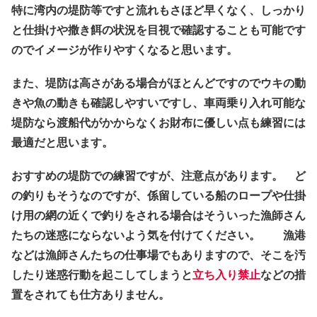
特に湾内の堤防等ですと流れもさほど早くなく、しっかり
と仕掛けや撒き餌の状況を目視で確認することも可能です
のでイメージが作りやすくなると思います。
また、堤防は高さがある場合がほとんどですのでウキの動
きや魚の動きも確認しやすいですし、車両乗り入れ可能な
堤防なら渡船代がかからなくお財布に優しい点も練習には
最適だと思います。
おすすめの堤防での練習ですが、注意点があります。 ど
の釣りもそうなのですが、係留している船のロープや仕掛
け用の網の近くで釣りをされる場合はそういった漁師さん
たちの迷惑にならないよう気を付けてください。 漁港
などは漁師さんたちの仕事場でもありますので、そこを汚
したり迷惑行動を起こしてしまうと
立ち入り禁止
などの措
置をされても仕方ありません。