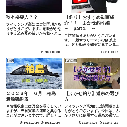
秋本格突入？？
【釣り】おすすめ動画紹
介！！ ふかせ釣り編
フィッシング高知にご訪問頂きあ
～ part１ ～
りがとうございます。朝晩がかな
り冷え込み夏の装いから秋へと確
ご訪問頂きありがとうございま
実に移っている今日この頃・・・
す。一般サラリーマンの倍以上
みなさんは体調などは崩されては
は、釣り動画を確実に見ていると
いませんか？？９月とは思えない
自負している私が、時間のない方
ほど寒さを感じる日もあったりし
2020.09.30
2019.10.02
の為に身になる動画を厳選してお
てビックリしている私ですｗｗ
伝えしていこうと思います今回は
１...
雑記
商品紹介
ふかせ釣りに注目してご紹介して
いきますので最後までみていって
くだ...
２０２３年 ６月 柏島
【ふかせ釣り】道糸の選び
渡船磯割表
方
※情報収集には万全を尽くしてい
フィッシング高知にご訪問頂きあ
ますが、当日実際の運航と異なる
りがとうございます。今回は、ふ
ことがございますので、詳しくは
かせ釣りに使用する道糸の選び方
各渡船に下記のリンクにある連絡
を私なりに紹介していきたいと思
2021.10.24
2022.10.24
2020.03.09
2020.07.10
先にて直接ご確認お願い致しま
います。突然ですが、みなさんは