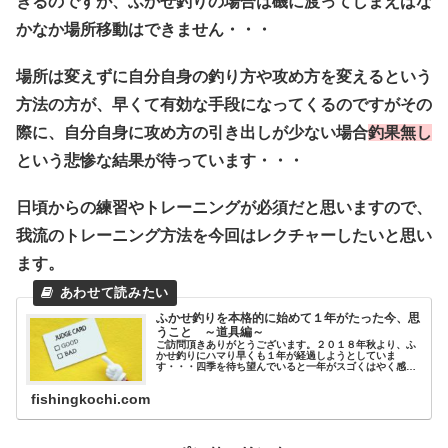
きるのですが、ふかせ釣りの場合は磯に渡ってしまえばな
かなか場所移動はできません・・・
場所は変えずに自分自身の釣り方や攻め方を変えるという
方法の方が、早くて有効な手段になってくるのですがその
際に、自分自身に攻め方の引き出しが少ない場合
釣果無し
という悲惨な結果が待っています・・・
日頃からの練習やトレーニングが必須だと思いますので、
我流のトレーニング方法を今回はレクチャーしたいと思い
ます。
ふかせ釣りを本格的に始めて１年がたった今、思
うこと ～道具編～
ご訪問頂きありがとうございます。２０１８年秋より、ふ
かせ釣りにハマり早くも１年が経過しようとしていま
す・・・四季を待ち望んでいると一年がスゴくはやく感じ
ます・・・ 春になると青物の季節は早く来ないかと思
い、夏になるとグレの季節は早く来ない...
fishingkochi.com