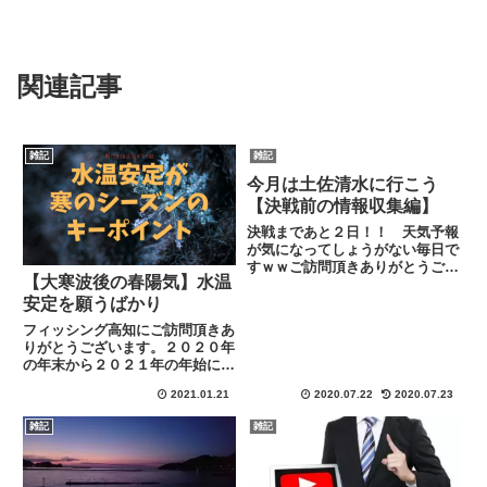
関連記事
雑記
雑記
今月は土佐清水に行こう
【決戦前の情報収集編】
決戦まであと２日！！ 天気予報
が気になってしょうがない毎日で
すｗｗご訪問頂きありがとうござ
【大寒波後の春陽気】水温
います。釣行前になるとワクワク
と同時に不安もありますよ
安定を願うばかり
ね・・・準備はバッチリかな？？
フィッシング高知にご訪問頂きあ
買い忘れ等ないかな？？この数日
りがとうございます。２０２０年
間がたまらなく好きですｗｗｗ私
の年末から２０２１年の年始にか
はいつ...
けて大寒波が日本中に到来。南国
2021.01.21
2020.07.22
2020.07.23
土佐にも雪が舞うほどｗｗ 毎
日毎日、風が強く朝晩は冷え込む
雑記
雑記
日が続いていたのですが天気予報
などによると少し春の陽気が感
じ...