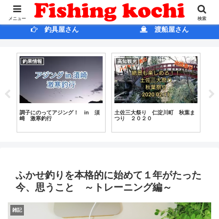
ホ ー ム
ブログ
メニュー
検索
釣具屋さん
渡船屋さん
商品紹介
釣果情報
釣
ま
【ヌカパン】最強ヌカパン改完
【高知の釣り近況】季節の変換期
高
成！？ しかも過去最低コスト実
を終え、本格的な冬将軍の到来
「
現！ これ以上の撒き餌はあるの
か？
か
か？
ふかせ釣りを本格的に始めて１年がたった
今、思うこと ～トレーニング編～
雑記