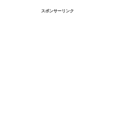
す。
いつもふかせ釣りの時はどんな道
糸を使用していますか？ナイロン
派？ PE派？ 道糸だけで
スポンサーリンク
も...