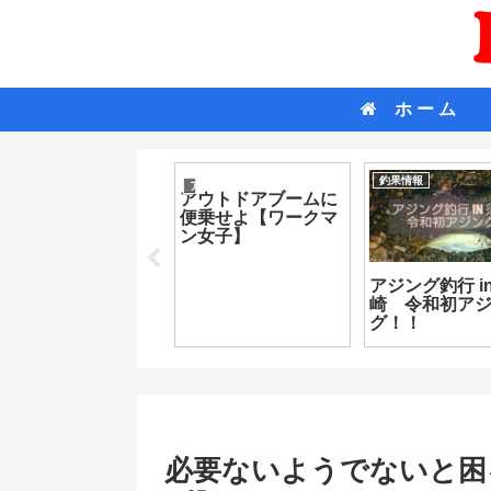
ホ ー ム
商品紹介
雑記
釣果情報
ふかせ釣りでは☆初
☆
少し遅くなりました
【釣り】おす
が貰ってきましたｗ
画紹介！！ ふ
ｗ
り編 ～part２
必要ないようでないと困