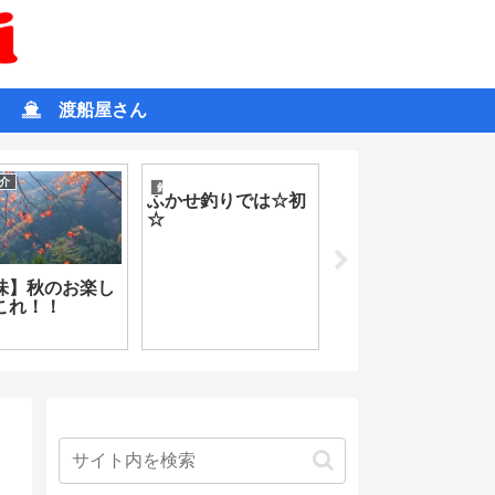
渡船屋さん
報
雑記
アウトドア
アウトドアブーム
便乗せよ【ワーク
ン女子】
続きの釣果を打
【Pixel4a】棚から
よ【久礼 ライ
ぼたもち！？
】
Googleフォト有料
化を回避！！ いい
タイミングで携帯変
更
ッ