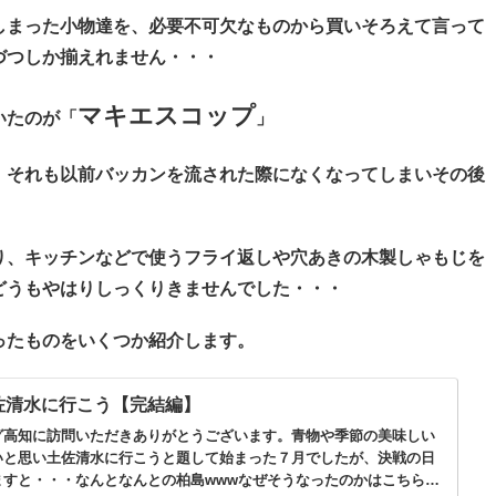
しまった小物達を、必要不可欠なものから買いそろえて言って
づつしか揃えれません・・・
マキエスコップ
いたのが「
」
、それも以前バッカンを流された際になくなってしまいその後
り、キッチンなどで使うフライ返しや穴あきの木製しゃもじを
どうもやはりしっくりきませんでした・・・
ったものをいくつか紹介します。
佐清水に行こう【完結編】
グ高知に訪問いただきありがとうございます。青物や季節の美味しい
いと思い土佐清水に行こうと題して始まった７月でしたが、決戦の日
ますと・・・なんとなんとの柏島wwwなぜそうなったのかはこちらを