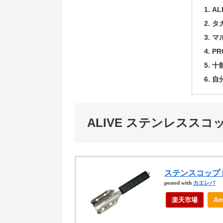
A
タ
マ
PR
十
自
ALIVE ステンレススコ
ステンスコップ KG
posted with
カエレバ
楽天市場
Am