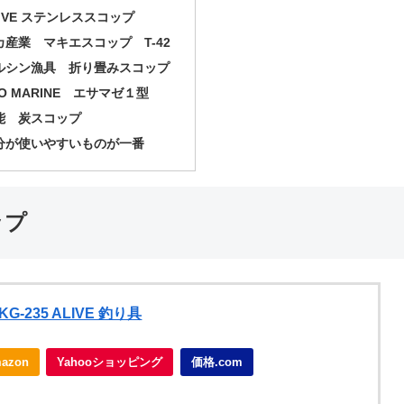
LIVE ステンレススコップ
カ産業 マキエスコップ T-42
ルシン漁具 折り畳みスコップ
O MARINE エサマゼ１型
能 炭スコップ
分が使いやすいものが一番
ップ
-235 ALIVE 釣り具
azon
Yahooショッピング
価格.com