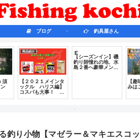
ブログ
釣具屋さん
高知観光
釣果情報
釣果情
すめ動
土佐三大祭り 仁淀
丸ボウズ！！ 釣れ
沈黙
かせ釣
川町 秋葉まつり
ない裏に理由あ
開せ
～
２０２０
り！！ 釣れなかっ
オン
た原因３つを紐解い
ていきます！！
る釣り小物【マゼラー＆マキエスコ