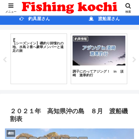
ホ ー ム
ブログ
メニュー
検索
釣具屋さん
渡船屋さん
釣果情報
雑
釣果情報
【シーズンイン】磯釣り師憧れの
地、水島２番へ豪華メンバーと遠
足の旅
月
調子にのってアジング！ in 須
再
崎 激寒釣行
ど
２０２１年 高知県沖の島 ８月 渡船磯
割表
磯割