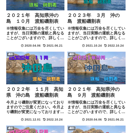
２０２１年 高知県沖の
２０２３年 ３月 沖の
島 １０月 渡船磯割表
島 渡船磯割表
※情報収集には万全を尽くしてい
※情報収集には万全を尽くしてい
ますが、当日実際の運航と異なる
ますが、当日実際の運航と異なる
ことがございますので、詳しくは
ことがございますので、詳しくは
各渡船に下記のリンクにある連絡
各渡船に下記のリンクにある連絡
2020.04.06
2021.06.21
2021.10.24
2022.10.24
先にて直接ご確認お願い致しま
先にて直接ご確認お願い致しま
す。
す。
磯割
磯割
MafRakutenWidgetParam=funct
ion() { return{ s...
２０２２年 １１月 高知
２０２１年 高知県沖の
県 沖の島 渡船磯割表
島 ９月 渡船磯割表
今月より磯割が変更になっており
※情報収集には万全を尽くしてい
ますのでご注意ください。今月よ
ますが、当日実際の運航と異なる
り磯割が変更になっておりますの
ことがございますので、詳しくは
でご注意ください。※情報収集に
各渡船に下記のリンクにある連絡
2021.12.01
2022.10.24
2020.04.06
2021.06.21
は万全を尽くしていますが、当日
先にて直接ご確認お願い致しま
実際の運航と異なることがござい
す。
磯割
磯割
ますので、詳しくは各渡船に下記
MafRakutenWidgetParam=funct