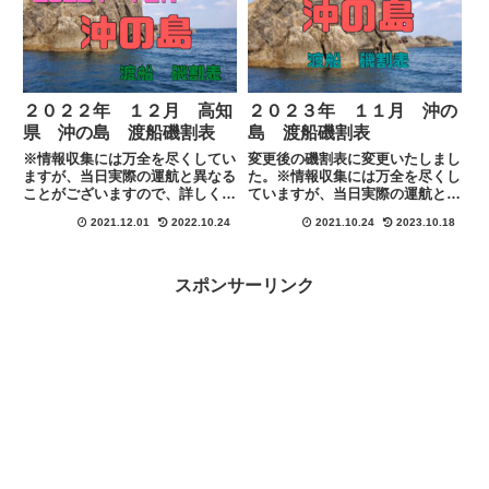
のリンクにある連絡先にて直接
ion() { return{ s...
ご...
２０２２年 １２月 高知
２０２３年 １１月 沖の
県 沖の島 渡船磯割表
島 渡船磯割表
※情報収集には万全を尽くしてい
変更後の磯割表に変更いたしまし
ますが、当日実際の運航と異なる
た。※情報収集には万全を尽くし
ことがございますので、詳しくは
ていますが、当日実際の運航と異
各渡船に下記のリンクにある連絡
なることがございますので、詳し
2021.12.01
2022.10.24
2021.10.24
2023.10.18
先にて直接ご確認お願い致しま
くは各渡船に下記のリンクにある
す。
連絡先にて直接ご確認お願い致し
ます。
スポンサーリンク