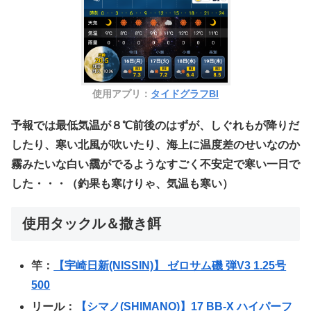
使用アプリ：
タイドグラフBI
予報では最低気温が８℃前後のはずが、しぐれもが降りだ
したり、寒い北風が吹いたり、海上に温度差のせいなのか
霧みたいな白い靄がでるようなすごく不安定で寒い一日で
した・・・（釣果も寒けりゃ、気温も寒い）
使用タックル＆撒き餌
竿：
【宇崎日新(NISSIN)】 ゼロサム磯 弾V3 1.25号
500
リール：
【シマノ(SHIMANO)】17 BB-X ハイパーフ