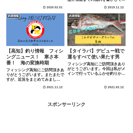
模様をご報告したいと思います。
ただきましたが、後編は大会結果
釣行日の状況釣行日の状況はこん
2020.02.01
2019.11.12
＆私が国見さんから学んだことな
な感じでした夕方６時頃からの釣
どを書いてみたいと思います。最
釣果情報
釣果情報
行スタートで約４時間頑張って
後までよろしくお願いしますｗｗ
き...
こっそりのぞき見あまりにも引き
出...
【高知】釣り情報 フィシ
【タイラバ】デビュー戦で
ングニュース！ 寒さ本
運をすべて使い果たす男
番！ 海の変換時期
フィシング高知にご訪問頂きあり
がとうございます。今回は私がメ
フィッシング高知にご訪問頂きあ
インで行っているふかせ釣りから
りがとうございます。またまたで
浮気をして人生初の【タイラバ】
すが、近況をまとめてみまし
というものに挑戦してきました。
た！！目指すは、このブログを見
ぼやーっとしたイメージはあった
2021.11.12
2021.02.12
るだけで高知の釣り情報がすべて
のですが、詳しいやり方などは全
わかる！！ ぐらいのサイトにな
く無知でして今回は特別に遊び
れることを目指していますｗｗ
の...
（夢は大きく盛大に）天候として
スポンサーリンク
は１１...