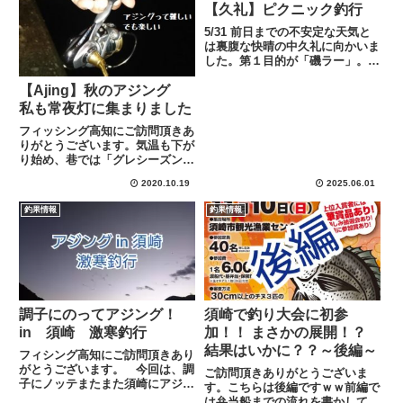
【久礼】ピクニック釣行
5/31 前日までの不安定な天気と
は裏腹な快晴の中久礼に向かいま
した。第１目的が「磯ラー」。仲
間とカップラーメン食べて談笑で
きればそれで良し今回の磯は１
【Ajing】秋のアジング
番を予定しておりましたが、前日
私も常夜灯に集まりました
までの悪天候によりうねりが残り
フィッシング高知にご訪問頂きあ
渡礁不可能となり急遽「小黒...
りがとうございます。気温も下が
り始め、巷では「グレシーズン開
幕だ！！」「食欲の秋の始ま
2020.10.19
2025.06.01
り！！」「紅葉を見に行こ
う！！」なんて声も聞こえてくる
釣果情報
釣果情報
ようになりました。そんな中、最
近ポツリポツリと情報が出てきだ
しているア...
調子にのってアジング！
須崎で釣り大会に初参
in 須崎 激寒釣行
加！！ まさかの展開！？
結果はいかに？？～後編～
フィシング高知にご訪問頂きあり
がとうございます。 今回は、調
ご訪問頂きありがとうございま
子にノッテまたまた須崎にアジン
す。こちらは後編ですｗｗ前編で
グに行ってまいりましたのでその
は弁当船までの流れを書かしてい