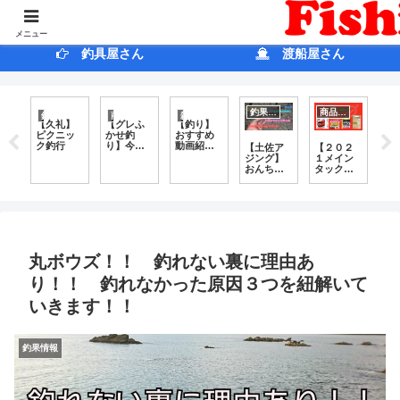
ホ ー ム
ブログ
メニュー
釣具屋さん
渡船屋さん
釣果情報
商品紹介
釣果情報
商品紹介
雑記
【久礼】
【グレふ
【釣り】
ピクニッ
かせ釣
おすすめ
ク釣行
り】今の
動画紹
【土佐ア
【２０２
【
教科書
介！！
ジング】
１メイン
光
ふかせ釣
おんちゃ
タック
動
り編
e？
ん VS へっ
ル ハリ
ン
～ part
ぜ
ぽこアジ
ス編】コ
１
１ ～
ア
ンガーの
スパも大
「
な
陣取り合
事！ で
動
戦開幕
も使い勝
園
手がもっ
っ
と大事！
晴
【ライン
丸ボウズ！！ 釣れない裏に理由あ
システム
磯フカセ
り！！ 釣れなかった原因３つを紐解いて
ハリス】
いきます！！
釣果情報