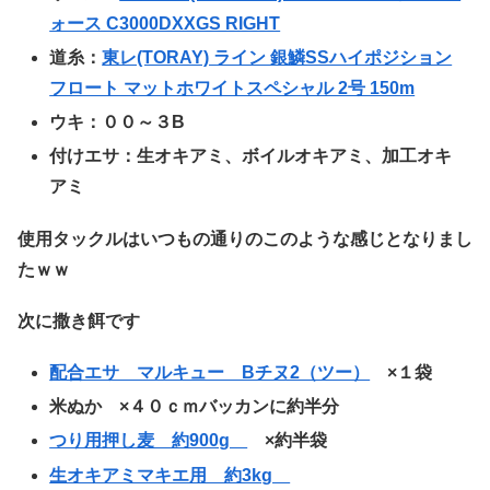
ォース C3000DXXGS RIGHT
道糸：
東レ(TORAY) ライン 銀鱗SSハイポジション
フロート マットホワイトスペシャル 2号 150m
ウキ：００～３B
付けエサ：生オキアミ、ボイルオキアミ、加工オキ
アミ
使用タックルはいつもの通りのこのような感じとなりまし
たｗｗ
次に撒き餌です
配合エサ マルキュー Bチヌ2（ツー）
×１袋
米ぬか ×４０ｃｍバッカンに約半分
つり用押し麦 約900g
×約半袋
生オキアミマキエ用 約3kg