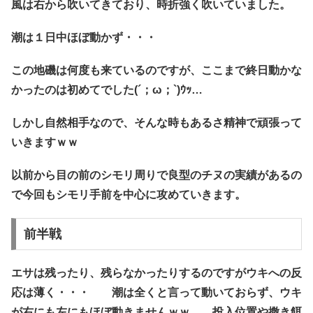
風は右から吹いてきており、時折強く吹いていました。
潮は１日中ほぼ動かず・・・
この地磯は何度も来ているのですが、ここまで終日動かな
かったのは初めてでした(´；ω；`)ｳｯ…
しかし自然相手なので、そんな時もあるさ精神で頑張って
いきますｗｗ
以前から目の前のシモリ周りで良型のチヌの実績があるの
で今回も
シモリ手前を中心
に攻めていきます。
前半戦
エサは残ったり、残らなかったりするのですがウキへの反
応は薄く・・・ 潮は全くと言って動いておらず、ウキ
が右にも左にもほぼ動きませんｗｗ 投入位置や撒き餌