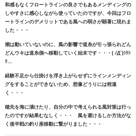
和感もなくフロートラインの良さでもあるメンディングの
しやすさに感心しながら使っていたのですが、今回は
フロ
ートラインのデメリットである風への弱さが顕著に現れま
した・・・
潮は動いていないのに、風の影響で道糸が引っ張られどん
どんウキは道糸側へ移動していく始末です・・・( ﾉД`)ｼｸｼ
ｸ…
経験不足から仕掛けを浮き上がらせずにラインメンディン
グをすることができないため、想像どうりには程遠
く・・・
穂先を海に漬けたり、自分の中で考えられる風対策は行っ
たのですが結果むなしく・・・ 風を避けるしか方法がな
く後半戦の釣り座移動に繋がりました・・・