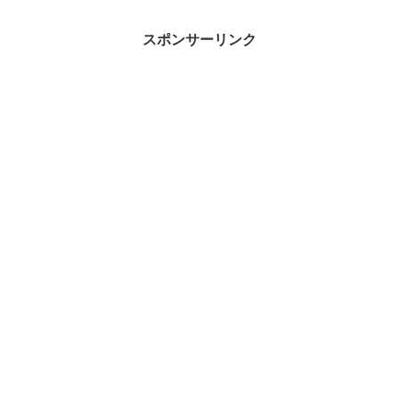
す。
す。
MafRakutenWidgetParam=funct
ion() { return{ s...
スポンサーリンク