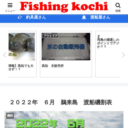
ホ ー ム
ブログ
メニュー
検索
釣具屋さん
渡船屋さん
アウトドア
釣果情報
雑
湾奥の潮通しのイイとは言えない
【2
ポイントでアジングは成立するの
ん
か？？
大
高知 氷販売所
２０２２年 ６月 鵜来島 渡船磯割表
磯割