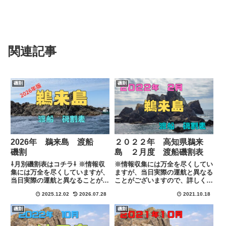
関連記事
磯割
磯割
2026年 鵜来島 渡船
２０２２年 高知県鵜来
磯割
島 ２月度 渡船磯割表
⇩月別磯割表はコチラ⇩ ※情報収
※情報収集には万全を尽くしてい
集には万全を尽くしていますが、
ますが、当日実際の運航と異なる
当日実際の運航と異なることがご
ことがございますので、詳しくは
ざいますので、詳しくは各渡船に
各渡船に下記のリンクにある連絡
2025.12.02
2026.07.28
2021.10.18
下記のリンクにある連絡先にて直
先にて直接ご確認お願い致しま
接ご確認お願い致します。
す。
磯割
磯割