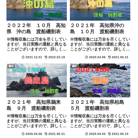
２０２２年 １０月 高知
２０２１年 高知県沖の
県 沖の島 渡船磯割表
島 １０月 渡船磯割表
※情報収集には万全を尽くしてい
※情報収集には万全を尽くしてい
ますが、当日実際の運航と異なる
ますが、当日実際の運航と異なる
ことがございますので、詳しくは
ことがございますので、詳しくは
各渡船に下記のリンクにある連絡
各渡船に下記のリンクにある連絡
2021.12.01
2022.02.19
2020.04.06
2021.06.21
先にて直接ご確認お願い致しま
先にて直接ご確認お願い致しま
す。
す。
磯割
磯割
MafRakutenWidgetParam=funct
ion() { return{ s...
２０２１年 高知県鵜来
２０２１年 高知県柏島
島 ９月 渡船磯割表
５月 渡船磯割表
※情報収集には万全を尽くしてい
※情報収集には万全を尽くしてい
ますが、当日実際の運航と異なる
ますが、当日実際の運航と異なる
ことがございますので、詳しくは
ことがございますので、詳しくは
各渡船に下記のリンクにある連絡
各渡船に下記のリンクにある連絡
2020.04.06
2021.06.21
2020.04.03
2021.06.15
先にて直接ご確認お願い致しま
先にて直接ご確認お願い致しま