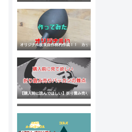
オリジナル改良自作柄杓作成！！ カップ交換だけでも差はある
【購入前に読んでほしい】折り畳み売りしているバッカンを使
必要ないようでないと困る釣り小物【マゼラー＆マキエスコップ