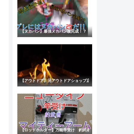
【ヌカパン】最強ヌカパン改完成！？ しかも過去最低コスト実
【アウトドア】元アウトドアショップ店員が２０１９年おススメ
【ロッドホルダー】万能竿受け 釣武者 マイティアーム