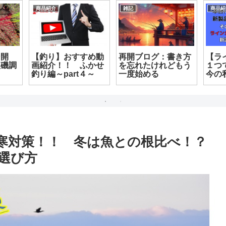
成メモ
雑記
釣果情報
sh7】なんとも
い不具合
【高知の釣り情報】
２０２０年 グレシ
大寒波到来！ やっ
ーズン開幕！？
と寒の時期スタート
Goto 中土佐町久礼
の予感！！
防寒対策！！ 冬は魚との根比べ！？
選び方