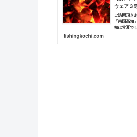
ウェア３
ご訪問頂き
「南国高知
知は常夏で
ｗ 四季が
fishingkochi.com