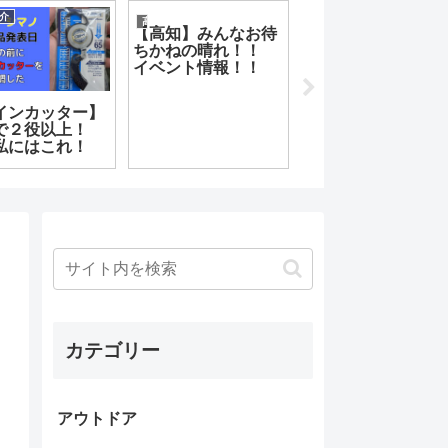
雑記
雑記
釣果情報
【Pixel4a】棚から
祝★HP立ち上げ
【久礼】マ
ぼたもち！？
お鍋釣行
Googleフォト有料
化を回避！！ いい
タイミングで携帯変
更
カテゴリー
アウトドア