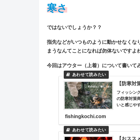
寒さ
ではないでしょうか？？
指先などがいつものように動かせなくな
まうなんてことになれば勿体ないですよ
今回はアウター（上着）について書いて
【防寒対
フィッシン
の防寒対策
いと感じや
きて集中力は
fishingkochi.com
【おスス