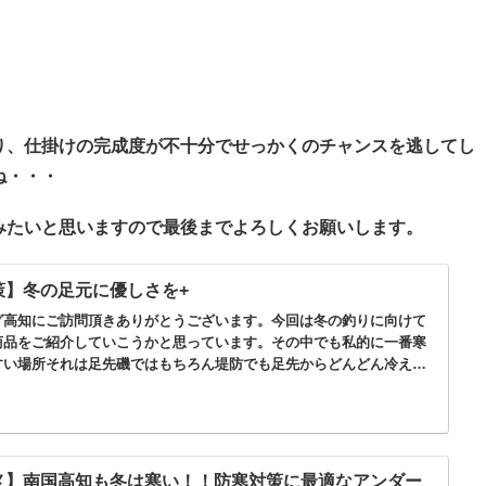
り、仕掛けの完成度が不十分でせっかくのチャンスを逃してし
ね・・・
みたいと思いますので最後までよろしくお願いします。
策】冬の足元に優しさを+
グ高知にご訪問頂きありがとうございます。今回は冬の釣りに向けて
商品をご紹介していこうかと思っています。その中でも私的に一番寒
すい場所それは足先磯ではもちろん堤防でも足先からどんどん冷えて
ほぼ消え去っ...
メ】南国高知も冬は寒い！！防寒対策に最適なアンダー