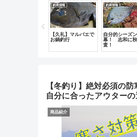
商品紹介
ページ作
高知観光
【高知】みんなお待
ちかねの晴れ！！
イベント情報！！
【Pu
ならな
ー】
【釣武者】スキニー
上！
シェイプロッドケー
！
スが出荷開始！
【冬釣り】絶対必須の
自分に合ったアウターの
商品紹介