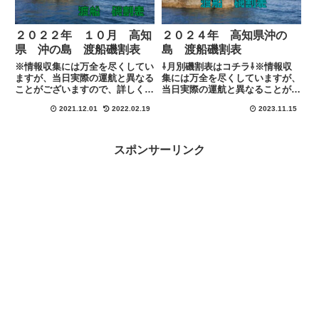
２０２２年 １０月 高知
２０２４年 高知県沖の
県 沖の島 渡船磯割表
島 渡船磯割表
※情報収集には万全を尽くしてい
⇩月別磯割表はコチラ⇩※情報収
ますが、当日実際の運航と異なる
集には万全を尽くしていますが、
ことがございますので、詳しくは
当日実際の運航と異なることがご
各渡船に下記のリンクにある連絡
ざいますので、詳しくは各渡船に
2021.12.01
2022.02.19
2023.11.15
先にて直接ご確認お願い致しま
下記のリンクにある連絡先にて直
す。
接ご確認お願い致します。
スポンサーリンク