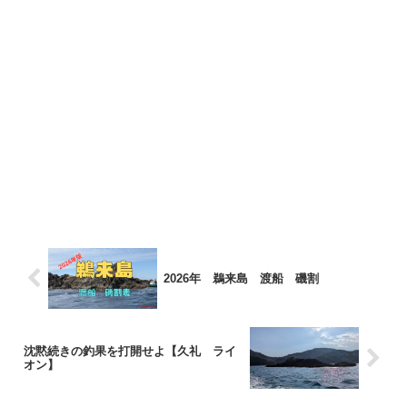
2026年 鵜来島 渡船 磯割
沈黙続きの釣果を打開せよ【久礼 ライ
オン】