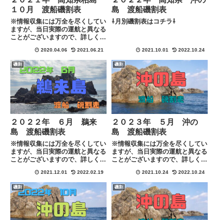
１０月 渡船磯割表
島 渡船磯割表
※情報収集には万全を尽くしてい
⇩月別磯割表はコチラ⇩
ますが、当日実際の運航と異なる
ことがございますので、詳しくは
各渡船に下記のリンクにある連絡
2020.04.06
2021.06.21
2021.10.01
2022.10.24
先にて直接ご確認お願い致しま
す。
磯割
磯割
MafRakutenWidgetParam=funct
ion() { return{ s...
２０２２年 ６月 鵜来
２０２３年 ５月 沖の
島 渡船磯割表
島 渡船磯割表
※情報収集には万全を尽くしてい
※情報収集には万全を尽くしてい
ますが、当日実際の運航と異なる
ますが、当日実際の運航と異なる
ことがございますので、詳しくは
ことがございますので、詳しくは
各渡船に下記のリンクにある連絡
各渡船に下記のリンクにある連絡
2021.12.01
2022.02.19
2021.10.24
2022.10.24
先にて直接ご確認お願い致しま
先にて直接ご確認お願い致しま
す。
す。
磯割
磯割