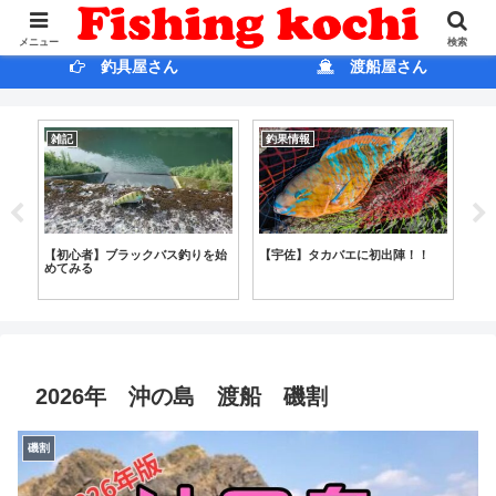
ホ ー ム
ブログ
メニュー
検索
釣具屋さん
渡船屋さん
雑記
釣果情報
商
と
【初心者】ブラックバス釣りを始
【宇佐】タカバエに初出陣！！
【
めてみる
ふか
2026年 沖の島 渡船 磯割
磯割