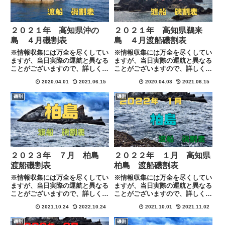
２０２１年 高知県沖の
２０２１年 高知県鵜来
島 ４月磯割表
島 ４月渡船磯割表
※情報収集には万全を尽くしてい
※情報収集には万全を尽くしてい
ますが、当日実際の運航と異なる
ますが、当日実際の運航と異なる
ことがございますので、詳しくは
ことがございますので、詳しくは
各渡船に下記のリンクにある連絡
各渡船に下記のリンクにある連絡
2020.04.01
2021.06.15
2020.04.03
2021.06.15
先にてご確認お願い致します。
先にてご確認お願い致します。
磯割
磯割
２０２３年 ７月 柏島
２０２２年 １月 高知県
渡船磯割表
柏島 渡船磯割表
※情報収集には万全を尽くしてい
※情報収集には万全を尽くしてい
ますが、当日実際の運航と異なる
ますが、当日実際の運航と異なる
ことがございますので、詳しくは
ことがございますので、詳しくは
各渡船に下記のリンクにある連絡
各渡船に下記のリンクにある連絡
2021.10.24
2022.10.24
2021.10.01
2021.11.02
先にて直接ご確認お願い致しま
先にて直接ご確認お願い致しま
す。
す。
磯割
磯割