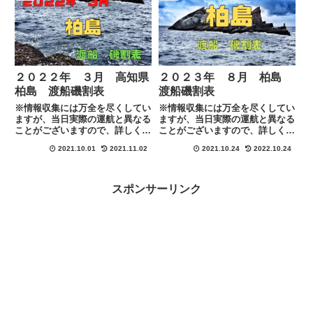
２０２２年 ３月 高知県
２０２３年 ８月 柏島
柏島 渡船磯割表
渡船磯割表
※情報収集には万全を尽くしてい
※情報収集には万全を尽くしてい
ますが、当日実際の運航と異なる
ますが、当日実際の運航と異なる
ことがございますので、詳しくは
ことがございますので、詳しくは
各渡船に下記のリンクにある連絡
各渡船に下記のリンクにある連絡
2021.10.01
2021.11.02
2021.10.24
2022.10.24
先にて直接ご確認お願い致しま
先にて直接ご確認お願い致しま
す。
す。
スポンサーリンク