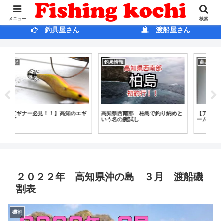
ホ ー ム
ブログ
メニュー
検索
釣具屋さん
渡船屋さん
釣果情報
商品紹介
雑
ギ
高知県西南部 柏島で釣り納めと
【アジング＆チニング】ライトゲ
【
いう名の腕試し
ームのエースルアー登場！？
手
成
２０２２年 高知県沖の島 ３月 渡船磯
割表
磯割