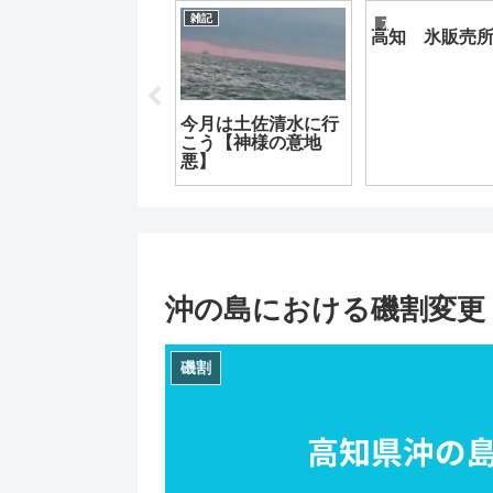
雑記
釣果情報
アウトドア
湾奥の潮通しのイイ
高知 氷販売
とは言えないポイン
トでアジングは成立
するのか？？
今月は土佐清水に行
こう【神様の意地
悪】
沖の島における磯割変更
磯割