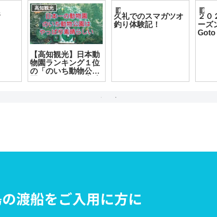
高知観光
釣果情報
釣果情
所
久礼でのスマガツオ
２０
釣り体験記！
ーズ
Got
【高知観光】日本動
物園ランキング１位
の「のいち動物公
園」はやっぱり素晴
らしい