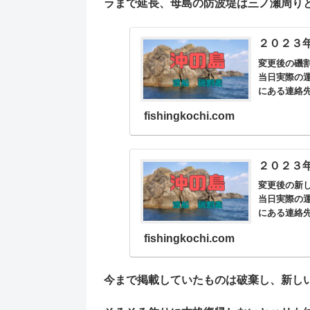
ラまで延長、母島の防波堤は三ノ瀬周り
２０２３
変更後の磯
当日実際の
にある連絡
fishingkochi.com
２０２３
変更後の新
当日実際の
にある連絡
fishingkochi.com
今まで掲載していたものは破棄し、新し