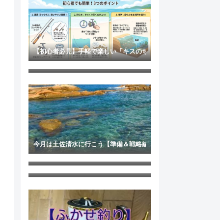
【初心者必見】手軽で楽しい「キスのちょい投げ釣り」完全攻略
【スペシャルゲスト】釣チュ by リョウマ・プロダクツ
今月は土佐清水に行こう【準備＆戦略編】
高知 氷販売所
ふかせ釣りを本格的に始めて１年がたった今、思うこと ～トレ