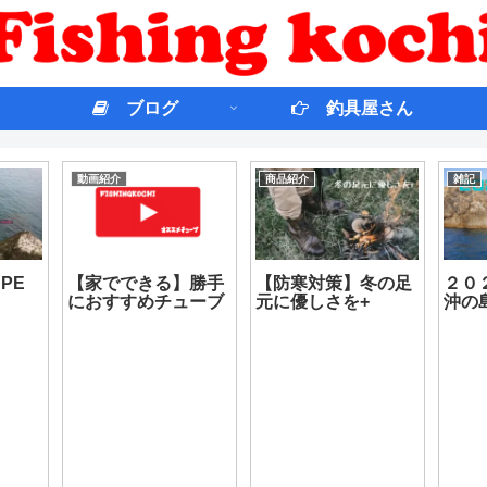
ブログ
釣具屋さん
動画紹介
商品紹介
雑記
PE
【家でできる】勝手
【防寒対策】冬の足
２０
！
におすすめチューブ
元に優しさを+
沖の