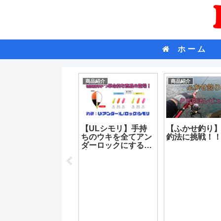
ホ ー ム
商品紹介
商品紹介
商品紹介
【シマノ】リミテッ
【ULシモリ】手持
【ふかせ釣り】
ドプロ 遠投柄杓
ちのウキを全てアン
釣法に挑戦！
ついに発表！
ダーロックにする方
法