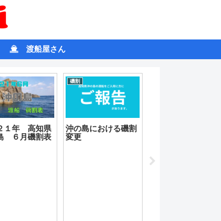
渡船屋さん
磯割
釣果情報
須崎で釣り大会に
参加！！ まさかの
開！？ 結果はいか
に？？～後編～
２１年 高知県
沖の島における磯割
島 ６月磯割表
変更