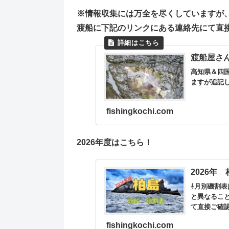
※情報収集には万全を尽くしていますが
渡船に下記のリンクにある連絡先にて直
渡船屋さ
高知県＆四
ますが追記
fishingkochi.com
2026年度はこちら！
2026年
⇩月別磯割表
と異なるこ
て直接ご確
fishingkochi.com