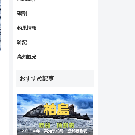
磯割
釣果情報
雑記
高知観光
おすすめ記事
２０２４年 高知県柏島 渡船磯割表