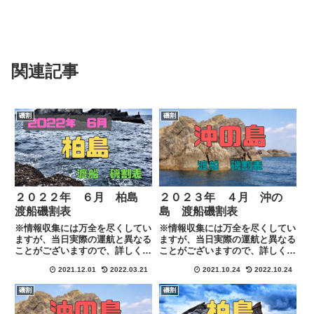
関連記事
磯割
磯割
２０２２年 ６月 柏島
２０２３年 ４月 沖の
渡船磯割表
島 渡船磯割表
※情報収集には万全を尽くしてい
※情報収集には万全を尽くしてい
ますが、当日実際の運航と異なる
ますが、当日実際の運航と異なる
ことがございますので、詳しくは
ことがございますので、詳しくは
各渡船に下記のリンクにある連絡
各渡船に下記のリンクにある連絡
2021.12.01
2022.03.21
2021.10.24
2022.10.24
先にて直接ご確認お願い致しま
先にて直接ご確認お願い致しま
す。
す。
磯割
磯割