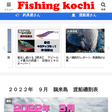
ホ ー ム
ブログ
メニュー
検索
釣具屋さん
渡船屋さん
商品紹介
釣果情報
釣
投
進化し続ける【餌木】 アピール
池ノ浦釣行レポート: 再挑戦の成
突
こそ最大の武器！ 目指せ１キロ
果
オーバー！
２０２２年 ９月 鵜来島 渡船磯割表
磯割