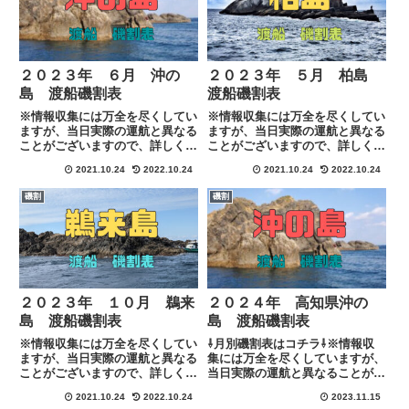
２０２３年 ６月 沖の
２０２３年 ５月 柏島
島 渡船磯割表
渡船磯割表
※情報収集には万全を尽くしてい
※情報収集には万全を尽くしてい
ますが、当日実際の運航と異なる
ますが、当日実際の運航と異なる
ことがございますので、詳しくは
ことがございますので、詳しくは
各渡船に下記のリンクにある連絡
各渡船に下記のリンクにある連絡
2021.10.24
2022.10.24
2021.10.24
2022.10.24
先にて直接ご確認お願い致しま
先にて直接ご確認お願い致しま
す。
す。
磯割
磯割
２０２３年 １０月 鵜来
２０２４年 高知県沖の
島 渡船磯割表
島 渡船磯割表
※情報収集には万全を尽くしてい
⇩月別磯割表はコチラ⇩※情報収
ますが、当日実際の運航と異なる
集には万全を尽くしていますが、
ことがございますので、詳しくは
当日実際の運航と異なることがご
各渡船に下記のリンクにある連絡
ざいますので、詳しくは各渡船に
2021.10.24
2022.10.24
2023.11.15
先にて直接ご確認お願い致しま
下記のリンクにある連絡先にて直