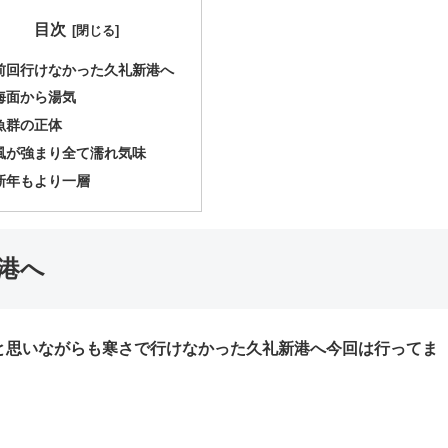
目次
前回行けなかった久礼新港へ
海面から湯気
魚群の正体
風が強まり全て濡れ気味
新年もより一層
港へ
と思いながらも寒さで行けなかった久礼新港へ今回は行ってま