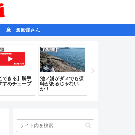
渡船屋さん
介
釣果情報
雑記
でできる】勝手
池ノ浦がダメでも須
再開ブログ：書き
すすめチューブ
崎があるじゃない
を忘れたけれども
か！
一度始める