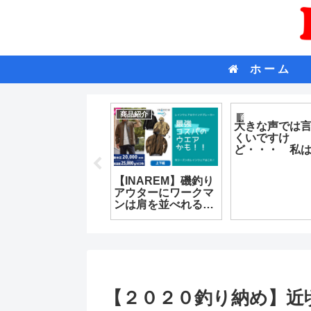
ホ ー ム
釣果情報
商品紹介
商品紹介
大きな声では
くいですけ
ど・・・ 私
ますよｗｗ
台風明けの久礼磯状
【INAREM】磯釣り
況
アウターにワークマ
ンは肩を並べれるの
か？？ イナレムを
買ってみた
【２０２０釣り納め】近