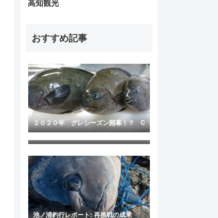
高知観光
おすすめ記事
２０２０年 グレシーズン開幕！？ Goto 中土佐町久礼
久礼・ワラグロ（ワラ黒）にフィッシング高知が初の単独渡磯
池ノ浦釣行レポート: 再挑戦の成果