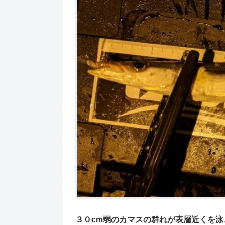
３０cm弱のカマスの群れが表層近くを泳