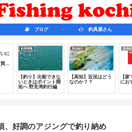
ブログ
釣具屋さん
釣果情報
商品紹介
動画紹
言いに
は買い
【釣り】出船できな
【高知】近況はどう
【家
いときはポイント開
なのか？？
にお
拓へ 野見湾釣行編
頃、好調のアジングで釣り納め