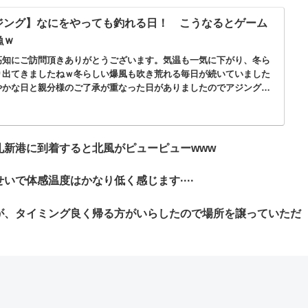
ジング】なにをやっても釣れる日！ こうなるとゲーム
漁ｗ
高知にご訪問頂きありがとうございます。気温も一気に下がり、冬ら
り出てきましたねｗ冬らしい爆風も吹き荒れる毎日が続いていました
やかな日と親分様のご了承が重なった日がありましたのでアジングに
ましたｗその...
新港に到着すると北風がピューピューwww
で体感温度はかなり低く感じます····
が、タイミング良く帰る方がいらしたので場所を譲っていただ