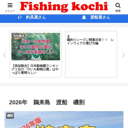
ホ ー ム
ブログ
メニュー
検索
釣具屋さん
渡船屋さん
高知観光
雑
商品紹介
磯釣りシーズン開幕目前！！ レ
インウェアの選び方編
？
【高知観光】日本動物園ランキン
今
グ１位の「のいち動物公園」はや
所
っぱり素晴らしい
2026年 鵜来島 渡船 磯割
磯割