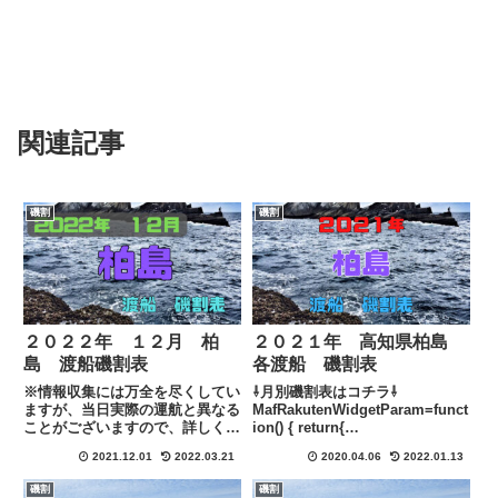
関連記事
磯割
磯割
２０２２年 １２月 柏
２０２１年 高知県柏島
島 渡船磯割表
各渡船 磯割表
※情報収集には万全を尽くしてい
⇩月別磯割表はコチラ⇩
ますが、当日実際の運航と異なる
MafRakutenWidgetParam=funct
ことがございますので、詳しくは
ion() { return{
各渡船に下記のリンクにある連絡
size:'600x200',design:'slide',rec
2021.12.01
2022.03.21
2020.04.06
2022.01.13
先にて直接ご確認お願い致しま
ommend:'on',auto_mode:'on',a
す。
_id:...
磯割
磯割