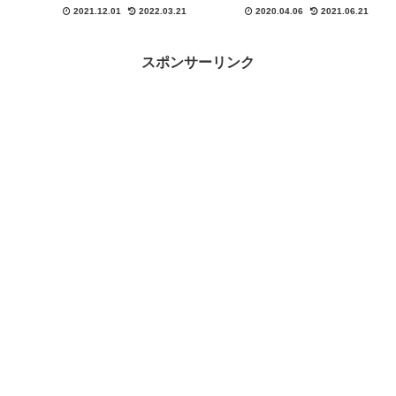
各渡船に下記のリンクにある連絡
各渡船に下記のリンクにある連絡
2021.12.01
2022.03.21
2020.04.06
2021.06.21
先にて直接ご確認お願い致しま
先にて直接ご確認お願い致しま
す。
す。
MafRakutenWidgetParam=funct
ion() { return{ s...
スポンサーリンク