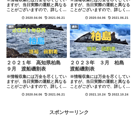
ますが、当日実際の運航と異なる
ますが、当日実際の運航と異なる
ことがございますので、詳しくは
ことがございますので、詳しくは
各渡船に下記のリンクにある連絡
各渡船に下記のリンクにある連絡
2020.04.06
2021.06.21
2020.04.06
2021.06.21
先にて直接ご確認お願い致しま
先にて直接ご確認お願い致しま
す。
す。
磯割
磯割
MafRakutenWidgetParam=funct
MafRakutenWidgetParam=funct
ion() { return{ s...
ion() { return{ s...
２０２１年 高知県柏島
２０２３年 ３月 柏島
９月 渡船磯割表
渡船磯割表
※情報収集には万全を尽くしてい
※情報収集には万全を尽くしてい
ますが、当日実際の運航と異なる
ますが、当日実際の運航と異なる
ことがございますので、詳しくは
ことがございますので、詳しくは
各渡船に下記のリンクにある連絡
各渡船に下記のリンクにある連絡
2020.04.06
2021.06.21
2021.10.24
2022.10.24
先にて直接ご確認お願い致しま
先にて直接ご確認お願い致しま
す。
す。
MafRakutenWidgetParam=funct
ion() { return{ s...
スポンサーリンク