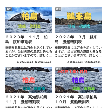
磯割
磯割
２０２３年 １１月 柏
２０２３年 ３月 鵜来
島 渡船磯割表
島 渡船磯割表
※情報収集には万全を尽くしてい
※情報収集には万全を尽くしてい
ますが、当日実際の運航と異なる
ますが、当日実際の運航と異なる
ことがございますので、詳しくは
ことがございますので、詳しくは
各渡船に下記のリンクにある連絡
各渡船に下記のリンクにある連絡
2021.10.24
2022.10.24
2021.10.24
2022.10.24
先にて直接ご確認お願い致しま
先にて直接ご確認お願い致しま
す。
す。
磯割
磯割
２０２１年 高知県柏島
２０２１年 高知県柏島
１１月 渡船磯割表
１０月 渡船磯割表
※情報収集には万全を尽くしてい
※情報収集には万全を尽くしてい