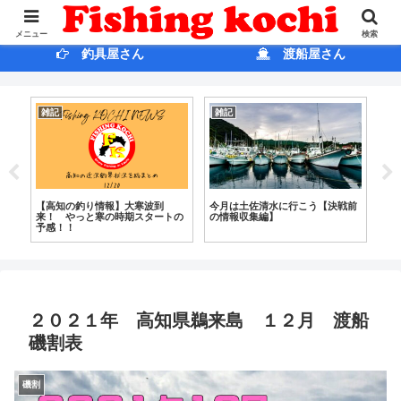
ホ ー ム
ブログ
メニュー
検索
釣具屋さん
渡船屋さん
雑記
雑記
商
全て
【高知の釣り情報】大寒波到
今月は土佐清水に行こう【決戦前
【
来！ やっと寒の時期スタートの
の情報収集編】
ー
予感！！
２０２１年 高知県鵜来島 １２月 渡船
磯割表
磯割