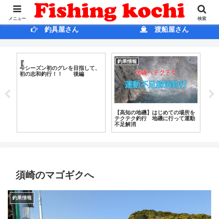
ホ ー ム
ブログ
メニュー
検索
釣具屋さん
渡船屋さん
釣果情報
釣果情報
釣
久礼の超A級磯「２番」で２０２
今月は土佐清水に行こう【完結
【
０年初の良型グレ狙い！！
編】
寒
を
動
須崎のマゴギクへ
釣果情報