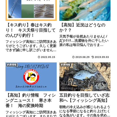
【キス釣り】春はキス釣
【高知】近況はどうなの
り！ キス天祭り目指して
か？？
のんびり釣行！
天気予報が全然あたりません( ﾉ
Д`)ｼｸｼｸ…洗濯物を外に干したい
フィッシング高知にご訪問頂きあ
派の私は毎日悩んでおりま
りがとうございます。久しく更新
す・・・そんなこんなで天候の安
できず誠に申し訳ございません。
定しない日が続いている今日この
年始から今現在に至るまでほんと
頃ですが、釣果情報がほとんど入
2022.05.15
2019.08.29
2019.09.03
になにかと忙しかった・・・とい
ってきていませんが少ないながら
うかまだまだ忙しい真っ最中です
釣果情報
釣果情報
も発信いたしますｗｗ土佐湾近...
ｗ しかし、最近では少し時間に
余裕がでてきてやっとのことで
釣...
【高知】釣り情報 フィシ
五目釣りを目指していざ志
ングニュース！ 寒さ本
和へ【フィッシング高知】
番！ 海の変換時期
朝晩の冷え込みが感じられるよう
になる季節になると釣り上げたく
フィッシング高知にご訪問頂きあ
なる魚がいます。その魚を求めて
りがとうございます。またまたで