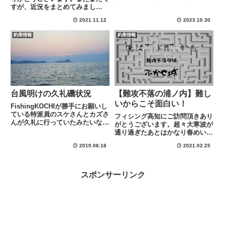
今回もまたまた志和の磯へお邪魔
すが、近況をまとめてみまし
しましたので報告していきますの
た！！目指すは、このブログを見
で最後までお付き合いよろしくお
2021.11.12
2023.10.30
るだけで高知の釣り情報がすべて
願いいたします。前情報今回のタ
わかる！！ ぐらいのサイトにな
釣果情報
釣果情報
ーゲットは前情報で耳にしてい
れることを目指していますｗｗ
た...
（夢は大きく盛大に）天候として
は１１...
台風明けの久礼磯状況
【難攻不落の浦ノ内】難し
いからこそ面白い！
FishingKOCHIが勝手にお願いし
ている特派員のスケさんとカズさ
フィシング高知にご訪問頂きあり
んが久礼に行っていたみたいなの
がとうございます。超々大寒波が
で近況を伺いました台風通過後３
通り過ぎたあとはかなり春めいて
日目大潮で潮の総入れ替えを期待
きて、いろんなところで菜の花な
している釣り人は多いはずスケさ
2019.08.18
2021.02.25
どの春の便りが届くようになりま
んカズさん（水戸黄門風）もその
したねｗそんな中、大好きなフォ
組ですwwしかし現実...
ロワーさんの一人でもある(株)の
もす 主任のジェイさん（＠w...
スポンサーリンク