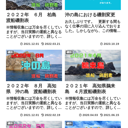
２０２２年 ６月 柏島
沖の島における磯割変更
渡船磯割表
お久しぶりです。 更新する間も
なく仕事の沼に入り込んでおりま
※情報収集には万全を尽くしてい
した。しかしながら、この情報は
ますが、当日実際の運航と異なる
周知しておかないとと思いながら
ことがございますので、詳しくは
の寸前の更新になりました。まこ
各渡船に下記のリンクにある連絡
とに申し訳ございません。もう、
2021.12.01
2022.03.21
2023.10.19
先にて直接ご確認お願い致しま
常連の方などは夏頃から知ってい
す。
磯割
磯割
たと思いますが沖の島の渡船磯
割...
２０２２年 ８月 高知
２０２１年 高知県鵜来
県 沖の島 渡船磯割表
島 ４月渡船磯割表
※情報収集には万全を尽くしてい
※情報収集には万全を尽くしてい
ますが、当日実際の運航と異なる
ますが、当日実際の運航と異なる
ことがございますので、詳しくは
ことがございますので、詳しくは
各渡船に下記のリンクにある連絡
各渡船に下記のリンクにある連絡
2021.12.01
2022.02.19
2020.04.03
2021.06.15
先にて直接ご確認お願い致しま
先にてご確認お願い致します。
す。
磯割
磯割