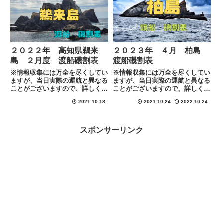
２０２２年 高知県鵜来
２０２３年 ４月 柏島
島 ２月度 渡船磯割表
渡船磯割表
※情報収集には万全を尽くしてい
※情報収集には万全を尽くしてい
ますが、当日実際の運航と異なる
ますが、当日実際の運航と異なる
ことがございますので、詳しくは
ことがございますので、詳しくは
各渡船に下記のリンクにある連絡
各渡船に下記のリンクにある連絡
2021.10.18
2021.10.24
2022.10.24
先にて直接ご確認お願い致しま
先にて直接ご確認お願い致しま
す。
す。
スポンサーリンク