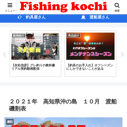
ホ ー ム
ブログ
メニュー
検索
釣具屋さん
渡船屋さん
動画紹介
商品紹介
雑
in
【友松信彦】グレ釣りの教科書
【釣具のお手入れ】オフシーズン
【
リアル実釣動画配信
にしかできないことがある
黒
現
２０２１年 高知県沖の島 １０月 渡船
磯割表
磯割